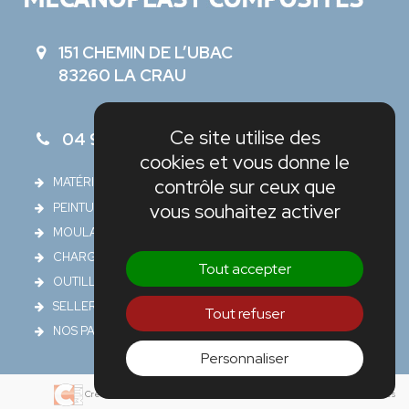
151 CHEMIN DE L’UBAC
83260 LA CRAU
Ce site utilise des
04 94 66 11 57
cookies et vous donne le
contrôle sur ceux que
MATÉRIAUX COMPOSITES
vous souhaitez activer
PEINTURES & VERNIS
MOULAGE & MODELAGE
CHARGES ADDITIFS & SOLVANTS
Tout accepter
OUTILLAGE & ACCÉSSOIRES
SELLERIES
Tout refuser
NOS PARTENAIRES
Personnaliser
-
-
Création site internet Avignon
Mentions légales
Nos produits et services