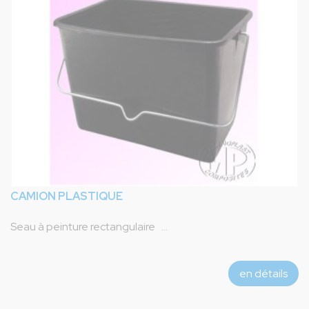
CAMION PLASTIQUE
Seau à peinture rectangulaire ...
en détails